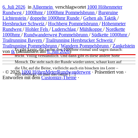
6. Juli 2026
in
Allgemein
verschlagwortet
1000 Höhenmeter
Rundweg
/
1000hmr
/
1000hmr Pommelsbrunn
/
Burgruine
Lichtenstein
/
doppelte 1000hmr Runde
/
Gehen als Taktik
/
Hersbrucker Schweiz
/
Hochberg Pommelsbrunn
/
Höhenmeter
Rundweg
/
Hohler Fels
/
Luderschlag
/
Mühlkoppe
/
Nordkette
1000hmr
/
Rundwanderweg Pommelsbrunn
/
Südkette 1000hmr
/
Trailrunning Bayern
/
Trailrunning Hersbrucker Schweiz
/
Trailrunning Pommelsbrunn
/
Wandern Pommelsbrunn
/
Zankelstein
Es gibt Leute, die laufen den 1000hmr einmal und sagen danach:
von
tk
(aktualisiert am
6. Juli 2026
)
reicht. Völlig verständlich. Und dann gibt es diese andere Sorte
Mensch. Die steht nach der Runde wieder unten, schaut kurz auf
die Uhr, auf die Beine, vielleicht auch ein bisschen ins Leere –
·
© 2026
1000 HöhenMeterRundwanderweg
·
Präsentiert von
·
und überlegt, ob man das Ganze […]
Entworfen mit dem
Customizr-Theme
·