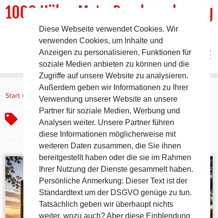
1000 HöhenMeterRundwanderweg
Diese Webseite verwendet Cookies. Wir
DER Rundwanderweg um Pommelsbrunn
verwenden Cookies, um Inhalte und
Anzeigen zu personalisieren, Funktionen für
soziale Medien anbieten zu können und die
Zugriffe auf unsere Website zu analysieren.
Zum
Außerdem geben wir Informationen zu Ihrer
Inhalt
Start
»
Gehen als Taktik
Verwendung unserer Website an unsere
springen
Partner für soziale Medien, Werbung und
Gehen als Taktik
Analysen weiter. Unsere Partner führen
diese Informationen möglicherweise mit
weiteren Daten zusammen, die Sie ihnen
bereitgestellt haben oder die sie im Rahmen
Ihrer Nutzung der Dienste gesammelt haben.
Persönliche Anmerkung: Dieser Text ist der
Standardtext um der DSGVO genüge zu tun.
Tatsächlich geben wir überhaupt nichts
weiter, wozu auch? Aber diese Einblendung