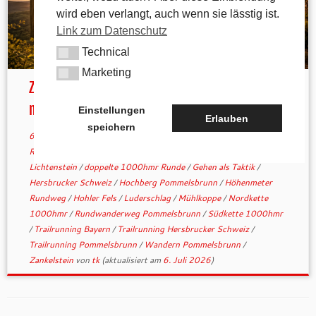
wird eben verlangt, auch wenn sie lässtig ist.
Link zum Datenschutz
Technical
Technical
Marketing
Marketing
Zweimal durch die Acht: Warum der 1000hmr
mehr ist als ...
Einstellungen
Erlauben
speichern
6. Juli 2026
in
Allgemein
verschlagwortet
1000 Höhenmeter
Rundweg
/
1000hmr
/
1000hmr Pommelsbrunn
/
Burgruine
Lichtenstein
/
doppelte 1000hmr Runde
/
Gehen als Taktik
/
Hersbrucker Schweiz
/
Hochberg Pommelsbrunn
/
Höhenmeter
Rundweg
/
Hohler Fels
/
Luderschlag
/
Mühlkoppe
/
Nordkette
1000hmr
/
Rundwanderweg Pommelsbrunn
/
Südkette 1000hmr
/
Trailrunning Bayern
/
Trailrunning Hersbrucker Schweiz
/
Trailrunning Pommelsbrunn
/
Wandern Pommelsbrunn
/
Zankelstein
von
tk
(aktualisiert am
6. Juli 2026
)