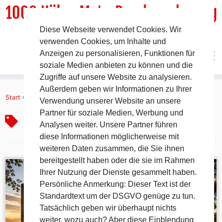
1000 HöhenMeterRundwanderweg
Diese Webseite verwendet Cookies. Wir
DER Rundwanderweg um Pommelsbrunn
verwenden Cookies, um Inhalte und
Anzeigen zu personalisieren, Funktionen für
soziale Medien anbieten zu können und die
Zugriffe auf unsere Website zu analysieren.
Zum
Außerdem geben wir Informationen zu Ihrer
Inhalt
Start
»
Trailrunning Pommelsbrunn
Verwendung unserer Website an unsere
springen
Partner für soziale Medien, Werbung und
Trailrunning Pommelsbrunn
Analysen weiter. Unsere Partner führen
diese Informationen möglicherweise mit
weiteren Daten zusammen, die Sie ihnen
bereitgestellt haben oder die sie im Rahmen
Ihrer Nutzung der Dienste gesammelt haben.
Persönliche Anmerkung: Dieser Text ist der
Standardtext um der DSGVO genüge zu tun.
Tatsächlich geben wir überhaupt nichts
weiter, wozu auch? Aber diese Einblendung