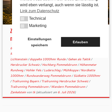
wird eben verlangt, auch wenn sie lässtig ist.
Link zum Datenschutz
Technical
Technical
Marketing
Marketing
Zweimal durch die Acht: Warum der 1000hmr
mehr ist als ...
Einstellungen
Erlauben
speichern
6. Juli 2026
in
Allgemein
verschlagwortet
1000 Höhenmeter
Rundweg
/
1000hmr
/
1000hmr Pommelsbrunn
/
Burgruine
Lichtenstein
/
doppelte 1000hmr Runde
/
Gehen als Taktik
/
Hersbrucker Schweiz
/
Hochberg Pommelsbrunn
/
Höhenmeter
Rundweg
/
Hohler Fels
/
Luderschlag
/
Mühlkoppe
/
Nordkette
1000hmr
/
Rundwanderweg Pommelsbrunn
/
Südkette 1000hmr
/
Trailrunning Bayern
/
Trailrunning Hersbrucker Schweiz
/
Trailrunning Pommelsbrunn
/
Wandern Pommelsbrunn
/
Zankelstein
von
tk
(aktualisiert am
6. Juli 2026
)