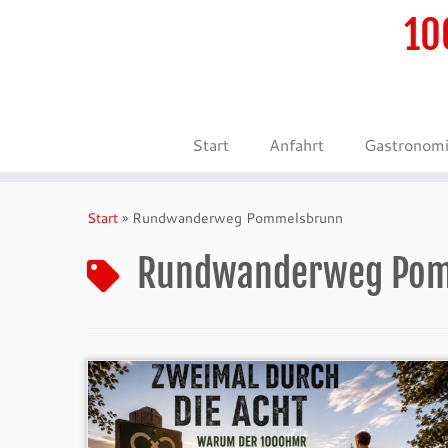
10
Start
Anfahrt
Gastronom
Zum
Inhalt
Start
»
Rundwanderweg Pommelsbrunn
springen
Rundwanderweg Po