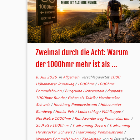
Zweimal durch die Acht: Warum
der 1000hmr mehr ist als ...
6. Juli 2026
in
Allgemein
verschlagwortet
1000
Höhenmeter Rundweg
/
1000hmr
/
1000hmr
Pommelsbrunn
/
Burgruine Lichtenstein
/
doppelte
1000hmr Runde
/
Gehen als Taktik
/
Hersbrucker
Schweiz
/
Hochberg Pommelsbrunn
/
Höhenmeter
Rundweg
/
Hohler Fels
/
Luderschlag
/
Mühlkoppe
/
Nordkette 1000hmr
/
Rundwanderweg Pommelsbrunn
/
Südkette 1000hmr
/
Trailrunning Bayern
/
Trailrunning
Hersbrucker Schweiz
/
Trailrunning Pommelsbrunn
/
Wandern Pommelsbrunn
/
Zankelstein
von
tk
(aktualisiert