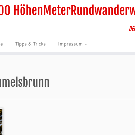
00 HöhenMeterRundwander
DE
ie
Tipps & Tricks
Impressum
mmelsbrunn