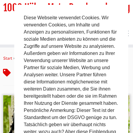
1000 HöhenMeterRundwanderweg
Diese Webseite verwendet Cookies. Wir
DER Rundwanderweg um Pommelsbrunn
verwenden Cookies, um Inhalte und
Anzeigen zu personalisieren, Funktionen für
soziale Medien anbieten zu können und die
Zugriffe auf unsere Website zu analysieren.
Zum
Außerdem geben wir Informationen zu Ihrer
Inhalt
Start
»
Dom
Verwendung unserer Website an unsere
springen
Partner für soziale Medien, Werbung und
Dom
Analysen weiter. Unsere Partner führen
diese Informationen möglicherweise mit
weiteren Daten zusammen, die Sie ihnen
bereitgestellt haben oder die sie im Rahmen
Ihrer Nutzung der Dienste gesammelt haben.
Persönliche Anmerkung: Dieser Text ist der
Standardtext um der DSGVO genüge zu tun.
Tatsächlich geben wir überhaupt nichts
weiter, wozu auch? Aber diese Einblendung