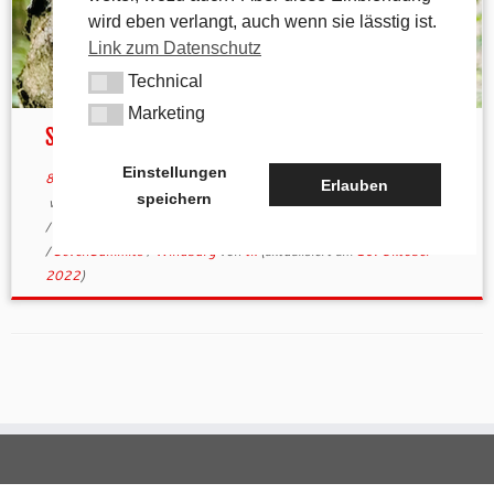
wird eben verlangt, auch wenn sie lässtig ist.
Link zum Datenschutz
Technical
Technical
Marketing
Marketing
Seven Summits im Nürnberger Land
Einstellungen
8. Oktober 2022
in
Aktuelles
/
andere Wanderwege
Erlauben
speichern
verschlagwortet
7 Gipfel
/
7Summits
/
Arzberg
/
Dom
/
Hochberg
/
Hohenstein
/
Houbirg
/
Landkreis
/
Leitenberg
/
Nürnberger Land
/
SevenSummits
/
Windburg
von
tk
(aktualisiert am
10. Oktober
2022
)