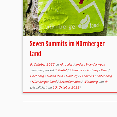
Seven Summits im Nürnberger
Land
8. Oktober 2022
in
Aktuelles
/
andere Wanderwege
verschlagwortet
7 Gipfel
/
7Summits
/
Arzberg
/
Dom
/
Hochberg
/
Hohenstein
/
Houbirg
/
Landkreis
/
Leitenberg
/
Nürnberger Land
/
SevenSummits
/
Windburg
von
tk
(aktualisiert am
10. Oktober 2022
)