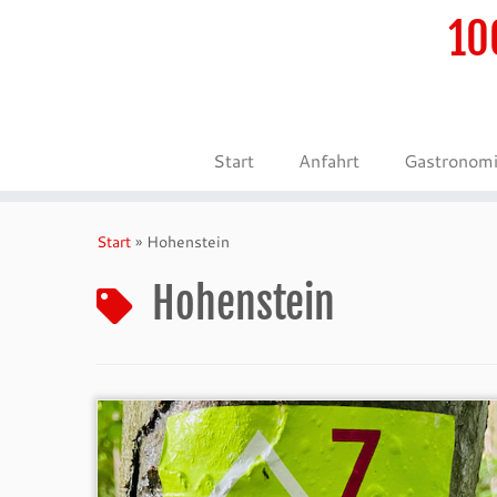
10
Start
Anfahrt
Gastronom
Zum
Inhalt
Start
»
Hohenstein
springen
Hohenstein