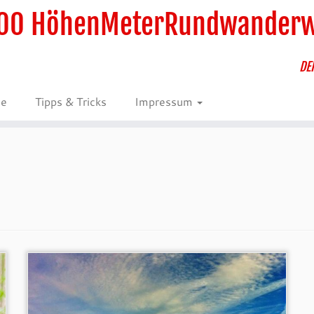
00 HöhenMeterRundwander
DE
ie
Tipps & Tricks
Impressum