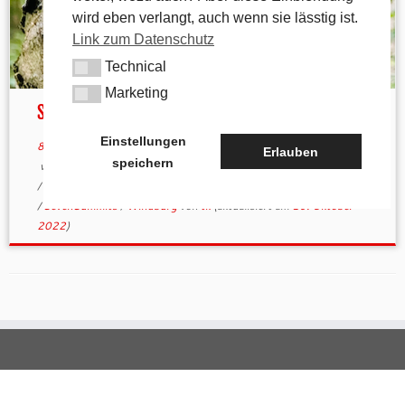
wird eben verlangt, auch wenn sie lässtig ist.
Link zum Datenschutz
Technical
Technical
Marketing
Marketing
Seven Summits im Nürnberger Land
Einstellungen
8. Oktober 2022
in
Aktuelles
/
andere Wanderwege
Erlauben
speichern
verschlagwortet
7 Gipfel
/
7Summits
/
Arzberg
/
Dom
/
Hochberg
/
Hohenstein
/
Houbirg
/
Landkreis
/
Leitenberg
/
Nürnberger Land
/
SevenSummits
/
Windburg
von
tk
(aktualisiert am
10. Oktober
2022
)