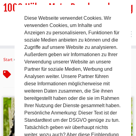
1000 HöhenMeterRundwanderweg
Diese Webseite verwendet Cookies. Wir
DER Rundwanderweg um Pommelsbrunn
verwenden Cookies, um Inhalte und
Anzeigen zu personalisieren, Funktionen für
soziale Medien anbieten zu können und die
Zugriffe auf unsere Website zu analysieren.
Zum
Außerdem geben wir Informationen zu Ihrer
Inhalt
Start
»
SevenSummits
Verwendung unserer Website an unsere
springen
Partner für soziale Medien, Werbung und
SevenSummits
Analysen weiter. Unsere Partner führen
diese Informationen möglicherweise mit
weiteren Daten zusammen, die Sie ihnen
bereitgestellt haben oder die sie im Rahmen
Ihrer Nutzung der Dienste gesammelt haben.
Persönliche Anmerkung: Dieser Text ist der
Standardtext um der DSGVO genüge zu tun.
Tatsächlich geben wir überhaupt nichts
weiter, wozu auch? Aber diese Einblendung