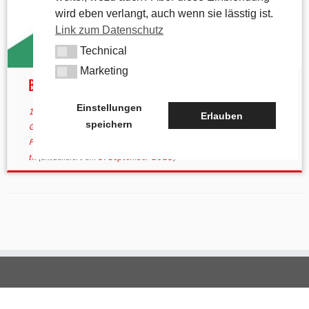
wird eben verlangt, auch wenn sie lässtig ist.
Link zum Datenschutz
Technical
Technical
Marketing
Marketing
Birglandtrail
Einstellungen
14. März 2022
in
Aktuelles
/
Allgemein
/
andere Wanderwege
/
Erlauben
speichern
Gastronomie
verschlagwortet
birgland
/
Birlandtrail
/
Eckeltshof
/
Fürnried
/
Hartmannshof
/
Haunritz
/
Lichtenegg
/
Poppberg
von
tk
(aktualisiert am
5. September 2023
)