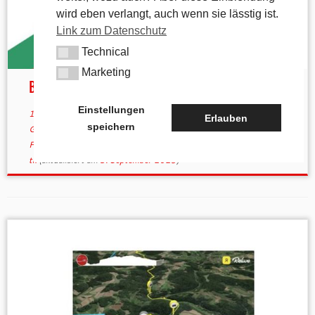
wird eben verlangt, auch wenn sie lässtig ist.
Link zum Datenschutz
Technical
Technical
Marketing
Marketing
Birglandtrail
Einstellungen
14. März 2022
in
Aktuelles
/
Allgemein
/
andere Wanderwege
/
Erlauben
speichern
Gastronomie
verschlagwortet
birgland
/
Birlandtrail
/
Eckeltshof
/
Fürnried
/
Hartmannshof
/
Haunritz
/
Lichtenegg
/
Poppberg
von
tk
(aktualisiert am
5. September 2023
)