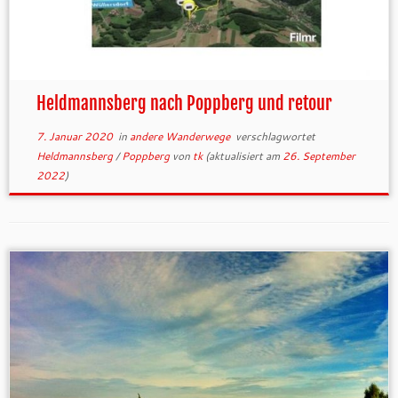
Heldmannsberg nach Poppberg und retour
7. Januar 2020
in
andere Wanderwege
verschlagwortet
Heldmannsberg
/
Poppberg
von
tk
(aktualisiert am
26. September
2022
)